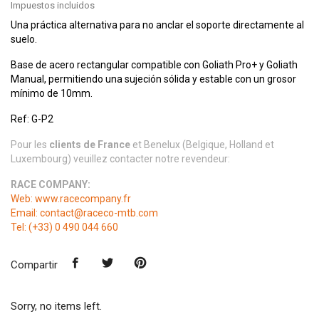
Impuestos incluidos
Una práctica alternativa para no anclar el soporte directamente al
suelo.
Base de acero rectangular compatible con Goliath Pro+ y Goliath
Manual, permitiendo una sujeción sólida y estable con un grosor
mínimo de 10mm.
Ref: G-P2
Pour les
clients de France
et Benelux (Belgique, Holland et
Luxembourg) veuillez contacter notre revendeur:
RACE COMPANY:
Web: www.racecompany.fr
Email: contact@raceco-mtb.com
Tel: (+33) 0 490 044 660
Compartir
Sorry, no items left.