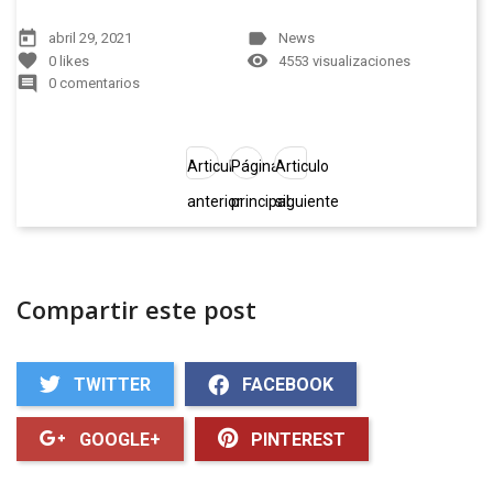
today
label
abril 29, 2021
News
favorite
remove_red_eye
0
likes
4553 visualizaciones
comment
0 comentarios
Articulo
Página
Articulo
anterior
principal
siguiente
Compartir este post
TWITTER
FACEBOOK
GOOGLE+
PINTEREST