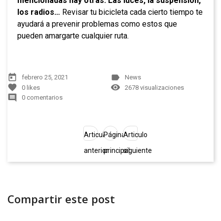
mencionadas hay otras. Las luces, la suspensión,
los radios…
Revisar tu bicicleta cada cierto tiempo te
ayudará a prevenir problemas como estos que
pueden amargarte cualquier ruta.
today
label
febrero 25, 2021
News
favorite
remove_red_eye
0
likes
2678 visualizaciones
comment
0 comentarios
Articulo
Página
Articulo
anterior
principal
siguiente
Compartir este post