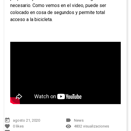
necesario. Como vemos en el video, puede ser
colocado en cosa de segundos y permite total
acceso a la bicicleta.
today
label
agosto 21, 2020
News
favorite
remove_red_eye
0
likes
4832 visualizaciones