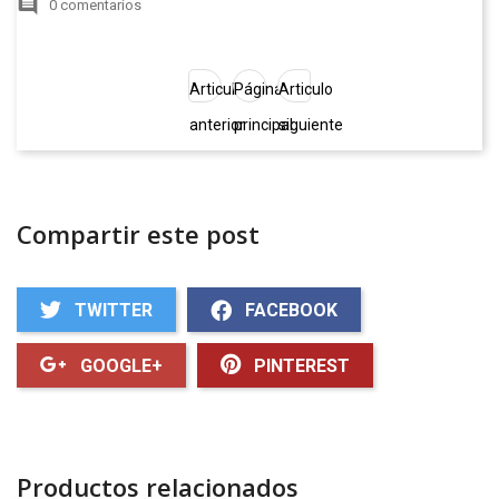
comment
0 comentarios
Articulo
Página
Articulo
anterior
principal
siguiente
Compartir este post
TWITTER
FACEBOOK
GOOGLE+
PINTEREST
Productos relacionados