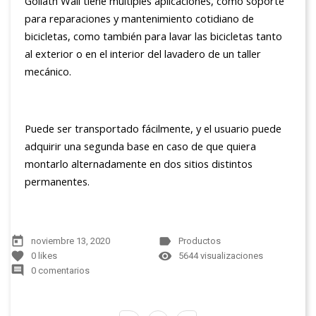
Goliath Wall tiene múltiples aplicaciones, como soporte
para reparaciones y mantenimiento cotidiano de
bicicletas, como también para lavar las bicicletas tanto
al exterior o en el interior del lavadero de un taller
mecánico.
Puede ser transportado fácilmente, y el usuario puede
adquirir una segunda base en caso de que quiera
montarlo alternadamente en dos sitios distintos
permanentes.
today
label
noviembre 13, 2020
Productos
favorite
remove_red_eye
0
likes
5644 visualizaciones
comment
0 comentarios