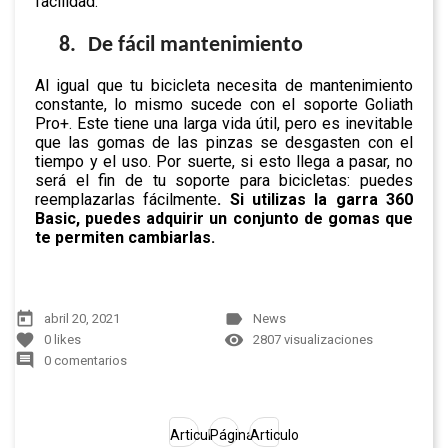
facilidad.
8.
De fácil mantenimiento
Al igual que tu bicicleta necesita de mantenimiento
constante, lo mismo sucede con el soporte Goliath
Pro+. Este tiene una larga vida útil, pero es inevitable
que las gomas de las pinzas se desgasten con el
tiempo y el uso. Por suerte, si esto llega a pasar, no
será el fin de tu soporte para bicicletas: puedes
reemplazarlas fácilmente
. Si utilizas la garra 360
Basic, puedes adquirir un conjunto de gomas que
te permiten cambiarlas.
today
label
abril 20, 2021
News
favorite
remove_red_eye
0
likes
2807 visualizaciones
comment
0 comentarios
Articulo
Página
Articulo