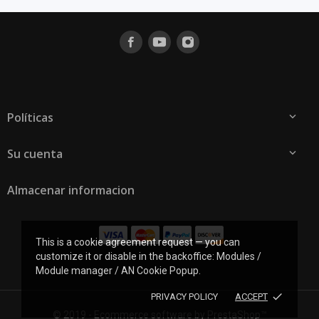
Políticas

Su cuenta

Almacenar informacion
This is a cookie agreement request — you can
customize it or disable in the backoffice: Modules /
Module manager / AN Cookie Popup.
done
PRIVACY POLICY
ACCEPT
© 2019 - Ecommerce software by PrestaShop™