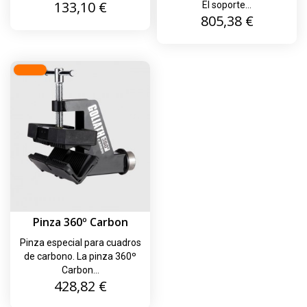
Precio
133,10 €
El soporte...
Precio
805,38 €
Pinza 360º Carbon
Pinza especial para cuadros
de carbono. La pinza 360º
Carbon...
Precio
428,82 €