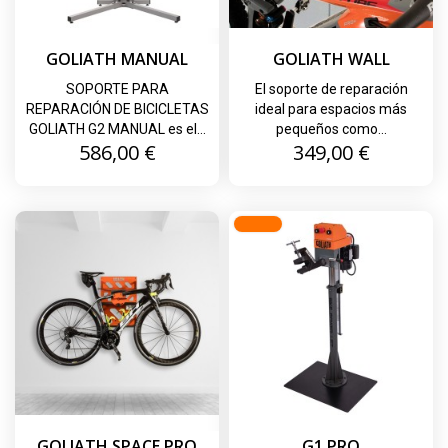
GOLIATH MANUAL
GOLIATH WALL
SOPORTE PARA
El soporte de reparación
REPARACIÓN DE BICICLETAS
ideal para espacios más
GOLIATH G2 MANUAL es el...
pequeños como...
Precio
Precio
586,00 €
349,00 €
GOLIATH SPACE PRO
G1 PRO