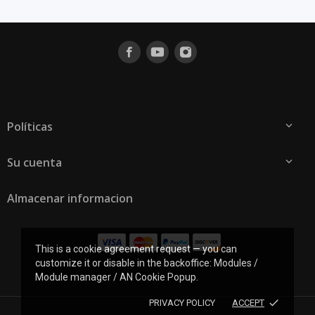
Políticas

Su cuenta

Almacenar informacion
This is a cookie agreement request — you can
customize it or disable in the backoffice: Modules /
Module manager / AN Cookie Popup.
done
PRIVACY POLICY
ACCEPT